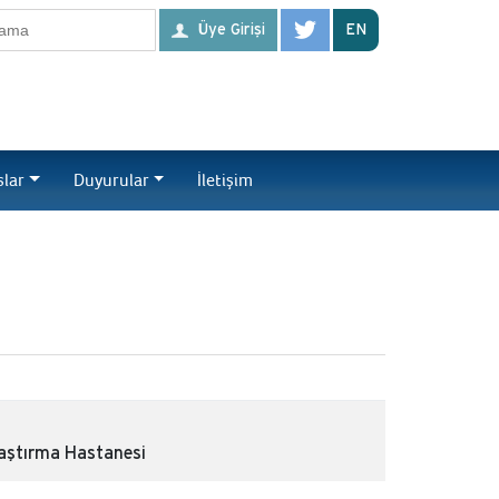
Üye Girişi
EN
slar
Duyurular
İletişim
raştırma Hastanesi