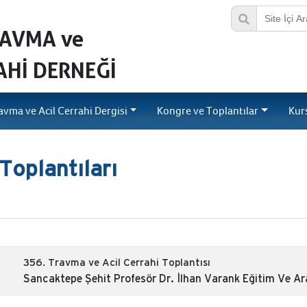
RAVMA ve
AHİ DERNEĞİ
avma ve Acil Cerrahi Dergisi
Kongre ve Toplantılar
Kur
Toplantıları
356. Travma ve Acil Cerrahi Toplantısı
Sancaktepe Şehit Profesör Dr. İlhan Varank Eğitim Ve A