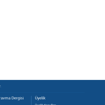
.
ravma Dergisi
Üyelik